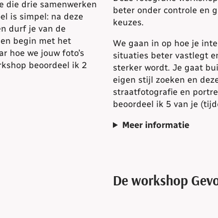
hoe die drie samenwerken
beter onder controle en g
oel is simpel: na deze
keuzes.
n durf je van de
een begin met het
We gaan in op hoe je int
r hoe we jouw foto’s
situaties beter vastlegt 
kshop beoordeel ik 2
sterker wordt. Je gaat bu
eigen stijl zoeken en de
straatfotografie en port
beoordeel ik 5 van je (ti
Meer informatie
De workshop Gevor