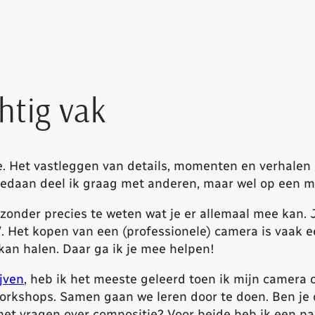
htig vak
. Het vastleggen van details, momenten en verhalen is
edaan deel ik graag met anderen, maar wel op een man
zonder precies te weten wat je er allemaal mee kan. J
r”. Het kopen van een (professionele) camera is vaak e
kan halen. Daar ga ik je mee helpen!
jven
, heb ik het meeste geleerd toen ik mijn camera 
workshops. Samen gaan we leren door te doen. Ben je
 met vragen over compositie? Voor beide heb ik een 