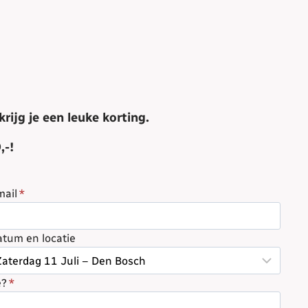
ijg je een leuke korting.
,-!
mail
*
tum en locatie
e?
*